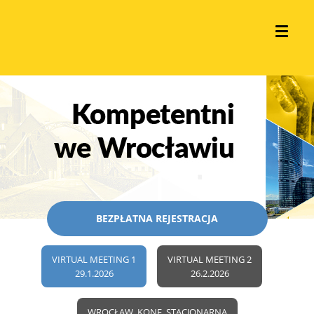
BEZPŁATNA REJESTRACJA
VIRTUAL MEETING 1
VIRTUAL MEETING 2
29.1.2026
26.2.2026
WROCŁAW, KONF. STACJONARNA